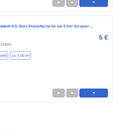
★
➦
➜
ilieN KG: Büro-Praxisfläche für nur 5 €m² mit guter…
5 €
, 31604
jekt
ca. 5,00 m²
★
➦
➜