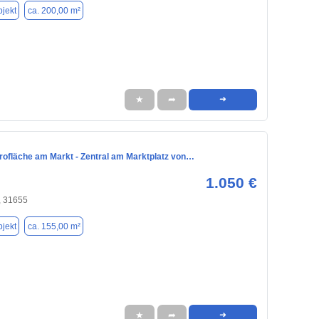
jekt
ca. 200,00 m²
★
➦
➜
ürofläche am Markt - Zentral am Marktplatz von…
1.050 €
, 31655
jekt
ca. 155,00 m²
★
➦
➜