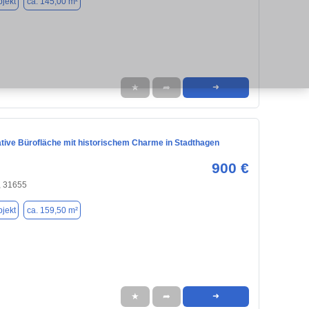
jekt
ca. 145,00 m²
★
➦
➜
tive Bürofläche mit historischem Charme in Stadthagen
900 €
, 31655
jekt
ca. 159,50 m²
★
➦
➜