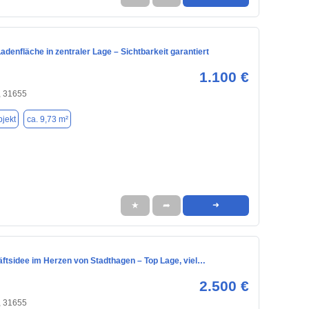
adenfläche in zentraler Lage – Sichtbarkeit garantiert
1.100 €
, 31655
jekt
ca. 9,73 m²
★
➦
➜
äftsidee im Herzen von Stadthagen – Top Lage, viel…
2.500 €
, 31655