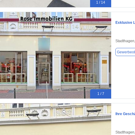
1 / 14
Exklusive L
Stadthagen
Gewerbeob
1 / 7
Ihre Gesch
Stadthagen