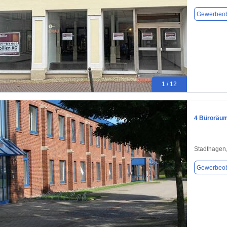
Gewerbeob
1 / 12
4 Büroräum
Stadthagen
Gewerbeob