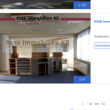
1 / 10
ROSE Immob
Raddestorf
Gewerbeob
1 / 6
1 - 10 von 51