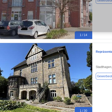
Gewerbeob
1 / 14
Repräsenta
Stadthagen
Gewerbeob
1 / 30