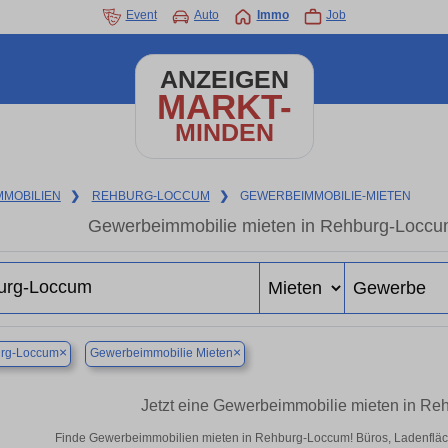
Event
Auto
Immo
Job
ANZEIGEN
MARKT-
MINDEN
MMOBILIEN
❯
REHBURG-LOCCUM
❯
GEWERBEIMMOBILIE-MIETEN
Gewerbeimmobilie mieten in Rehburg-Loccum
×
×
rg-Loccum
Gewerbeimmobilie Mieten
Jetzt eine Gewerbeimmobilie mieten in R
Finde Gewerbeimmobilien mieten in Rehburg-Loccum! Büros, Ladenflächen