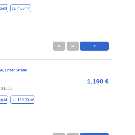
jekt
ca. 4,00 m²
★
➦
➜
e, Enzer Straße
1.190 €
, 31655
jekt
ca. 180,00 m²