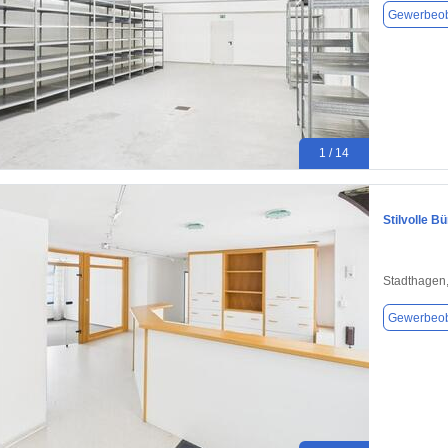
Gewerbeob
1 / 14
Stilvolle B
Stadthagen
Gewerbeob