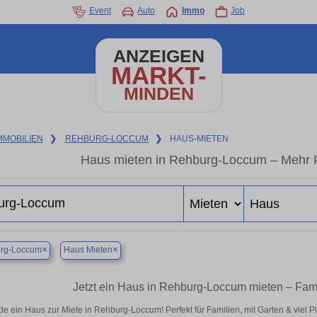
Event
Auto
Immo
Job
ANZEIGEN
MARKT-
MINDEN
MMOBILIEN
❯
REHBURG-LOCCUM
❯
HAUS-MIETEN
Haus mieten in Rehburg-Loccum – Mehr P
×
×
rg-Loccum
Haus Mieten
Jetzt ein Haus in Rehburg-Loccum mieten – Fam
de ein Haus zur Miete in Rehburg-Loccum! Perfekt für Familien, mit Garten & viel P