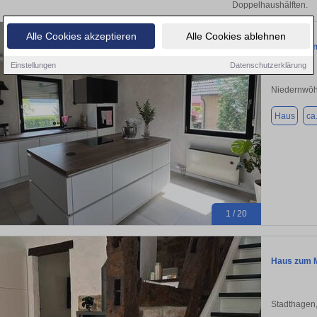
Doppelhaushälften.
Alle Cookies akzeptieren
Alle Cookies ablehnen
Bungalow m
Einstellungen
Datenschutzerklärung
Niedernwöh
Haus
ca
1 / 20
Haus zum M
Stadthagen