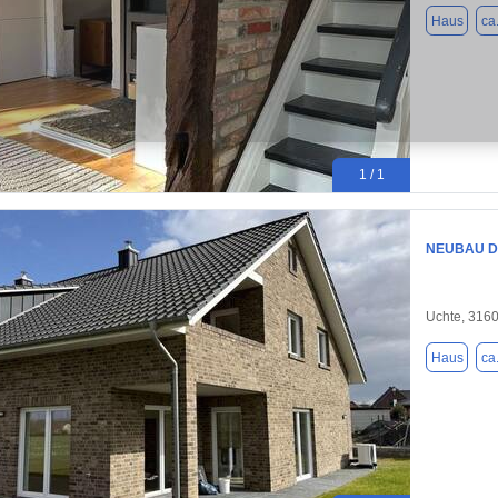
Haus
ca
1 / 1
NEUBAU DHH
Uchte, 316
Haus
ca