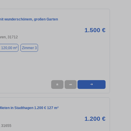
it wunderschönem, großen Garten
1.500 €
ren, 31712
. 120,00 m²
Zimmer 3
★
➦
➜
ieten in Stadthagen 1.200 € 127 m²
1.200 €
, 31655