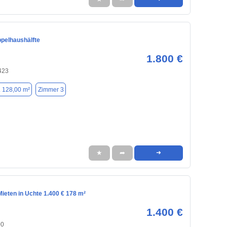
pelhaushälfte
1.800 €
423
. 128,00 m²
Zimmer 3
★
➦
➜
ieten in Uchte 1.400 € 178 m²
1.400 €
00