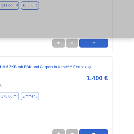
. 127,00 m²
Zimmer 6
★
➦
➜
 6 ZKB mit EBK und Carport in Uchte*** Erstbezug
1.400 €
00
. 178,00 m²
Zimmer 6
★
➦
➜