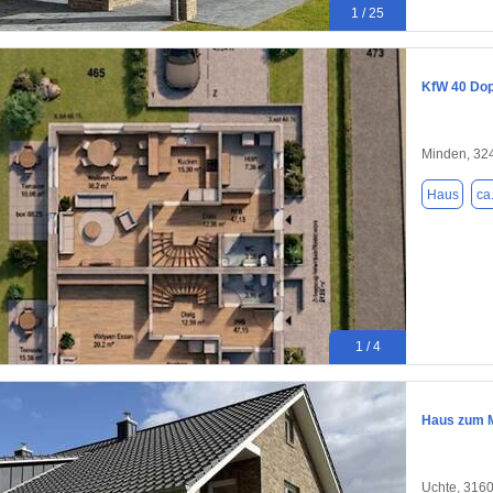
1 / 25
KfW 40 Dop
Minden, 32
Haus
ca
1 / 4
Haus zum M
Uchte, 316