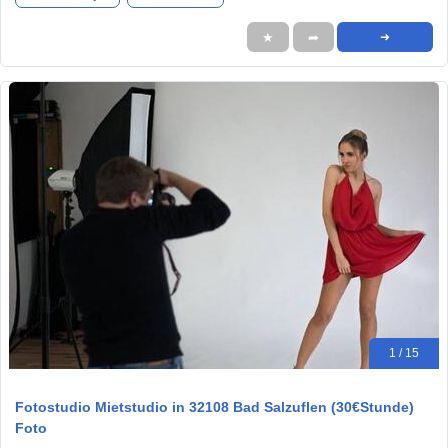
★
➦
➜
1 / 15
Fotostudio Mietstudio in 32108 Bad Salzuflen (30€Stunde)
Foto