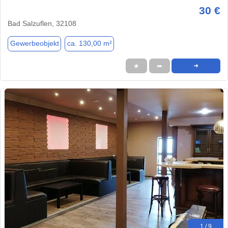
30 €
Bad Salzuflen, 32108
Gewerbeobjekt
ca. 130,00 m²
★
➦
➜
1 / 9