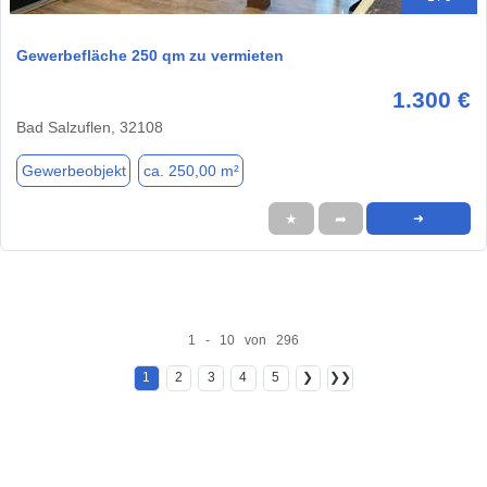
Gewerbefläche 250 qm zu vermieten
1.300 €
Bad Salzuflen, 32108
Gewerbeobjekt
ca. 250,00 m²
★
➦
➜
1 - 10 von 296
1
2
3
4
5
❯
❯❯