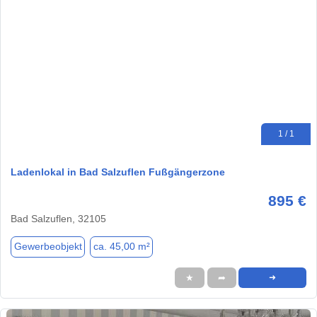
1 / 1
Ladenlokal in Bad Salzuflen Fußgängerzone
895 €
Bad Salzuflen, 32105
Gewerbeobjekt
ca. 45,00 m²
★
➦
➜