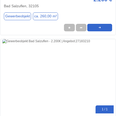
Bad Salzuflen, 32105
Gewerbeobjekt
ca. 260,00 m²
★
➦
➜
1 / 1