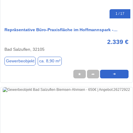
1 / 17
Repräsentative Büro-Praxisfläche im Hoffmannspark -…
2.339 €
Bad Salzuflen, 32105
Gewerbeobjekt
ca. 8,90 m²
★
➦
➜