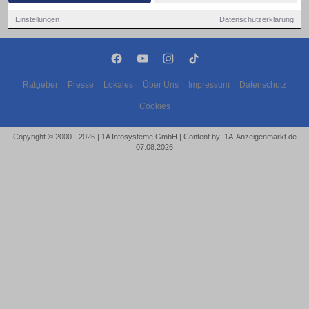
Einstellungen
Datenschutzerklärung
Ratgeber
Presse
Lokales
Über Uns
Impressum
Datenschutz
Cookies
Copyright © 2000 - 2026 | 1A Infosysteme GmbH | Content by: 1A-Anzeigenmarkt.de
07.08.2026