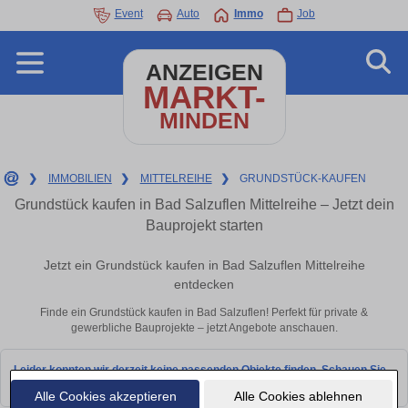
Event
Auto
Immo
Job
ANZEIGEN
MARKT-
MINDEN
❯
IMMOBILIEN
❯
MITTELREIHE
❯
GRUNDSTÜCK-KAUFEN
Grundstück kaufen in Bad Salzuflen Mittelreihe – Jetzt dein
Bauprojekt starten
Jetzt ein Grundstück kaufen in Bad Salzuflen Mittelreihe
entdecken
Finde ein Grundstück kaufen in Bad Salzuflen! Perfekt für private &
gewerbliche Bauprojekte – jetzt Angebote anschauen.
Leider konnten wir derzeit keine passenden Objekte finden. Schauen Sie
bald wieder vorbei!
Alle Cookies akzeptieren
Alle Cookies ablehnen