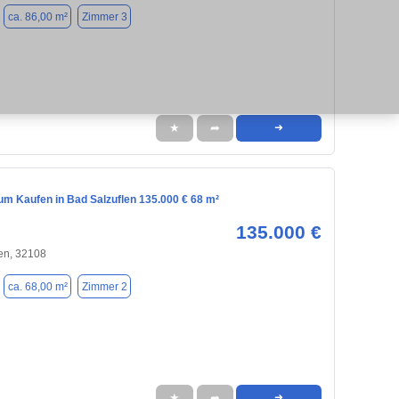
ca. 86,00 m²
Zimmer 3
★
➦
➜
m Kaufen in Bad Salzuflen 135.000 € 68 m²
135.000 €
en, 32108
ca. 68,00 m²
Zimmer 2
★
➦
➜