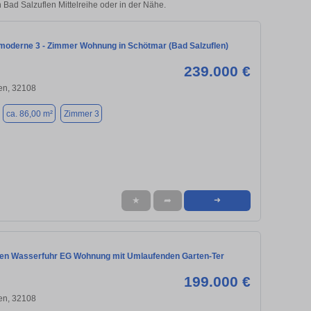
n Bad Salzuflen Mittelreihe oder in der Nähe.
moderne 3 - Zimmer Wohnung in Schötmar (Bad Salzuflen)
239.000 €
en, 32108
ca. 86,00 m²
Zimmer 3
★
➦
➜
len Wasserfuhr EG Wohnung mit Umlaufenden Garten-Ter
199.000 €
en, 32108