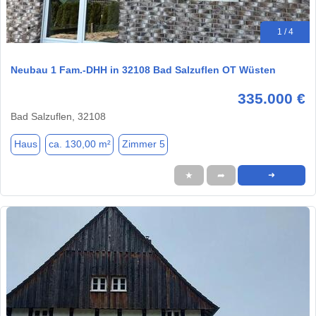
1 / 4
Neubau 1 Fam.-DHH in 32108 Bad Salzuflen OT Wüsten
335.000 €
Bad Salzuflen, 32108
Haus
ca. 130,00 m²
Zimmer 5
★
➦
➜