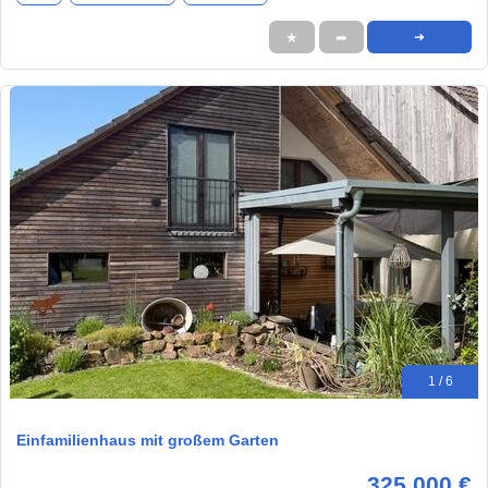
★
➦
➜
1 / 6
Einfamilienhaus mit großem Garten
325.000 €