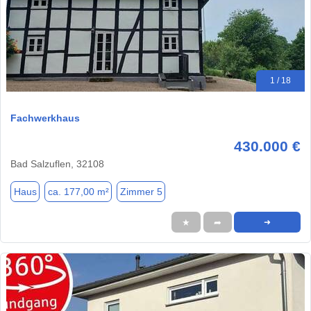
1 / 18
Fachwerkhaus
430.000 €
Bad Salzuflen, 32108
Haus
ca. 177,00 m²
Zimmer 5
★
➦
➜