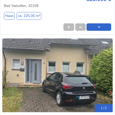
Bad Salzuflen, 32108
Haus
ca. 225,00 m²
★
➦
➜
1 / 2