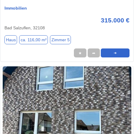
Immobilien
315.000 €
Bad Salzuflen, 32108
Haus
ca. 116,00 m²
Zimmer 5
★
➦
➜