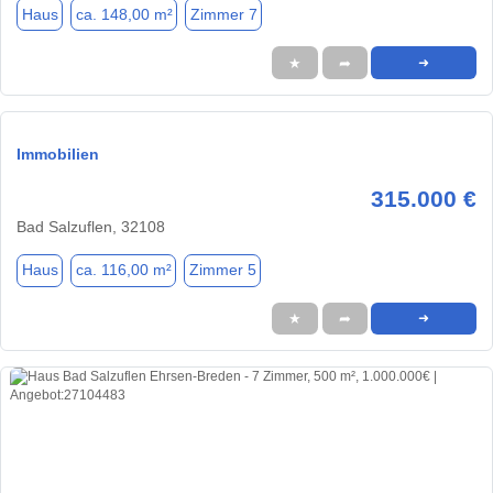
Haus
ca. 148,00 m²
Zimmer 7
★
➦
➜
Immobilien
315.000 €
Bad Salzuflen, 32108
Haus
ca. 116,00 m²
Zimmer 5
★
➦
➜