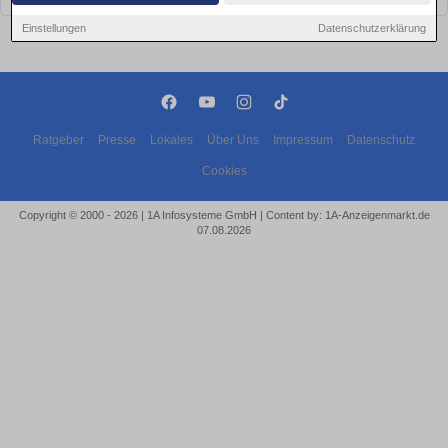
Einstellungen
Datenschutzerklärung
Ratgeber
Presse
Lokales
Über Uns
Impressum
Datenschutz
Cookies
Copyright © 2000 - 2026 | 1A Infosysteme GmbH | Content by: 1A-Anzeigenmarkt.de
07.08.2026