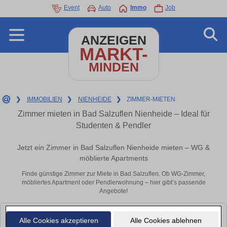
Event
Auto
Immo
Job
ANZEIGEN
MARKT-
MINDEN
❯
IMMOBILIEN
❯
NIENHEIDE
❯
ZIMMER-MIETEN
Zimmer mieten in Bad Salzuflen Nienheide – Ideal für
Studenten & Pendler
Jetzt ein Zimmer in Bad Salzuflen Nienheide mieten – WG &
möblierte Apartments
Finde günstige Zimmer zur Miete in Bad Salzuflen. Ob WG-Zimmer,
möbliertes Apartment oder Pendlerwohnung – hier gibt’s passende
Angebote!
Leider konnten wir derzeit keine passenden Objekte finden. Schauen Sie
Alle Cookies akzeptieren
Alle Cookies ablehnen
bald wieder vorbei!