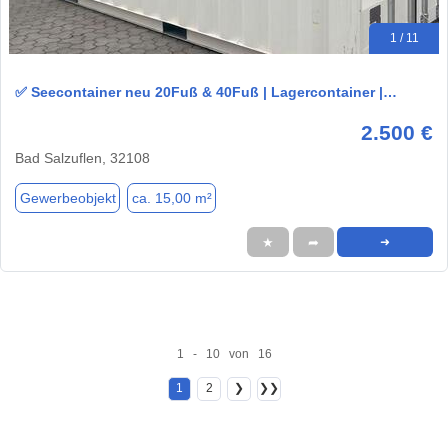
1 / 11
✅ Seecontainer neu 20Fuß & 40Fuß | Lagercontainer |…
2.500 €
Bad Salzuflen, 32108
Gewerbeobjekt
ca. 15,00 m²
★
➦
➜
1 - 10 von 16
1
2
❯
❯❯