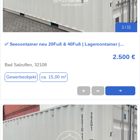
1 / 11
✅ Seecontainer neu 20Fuß & 40Fuß | Lagercontainer |…
2.500 €
Bad Salzuflen, 32108
Gewerbeobjekt
ca. 15,00 m²
★
➦
➜