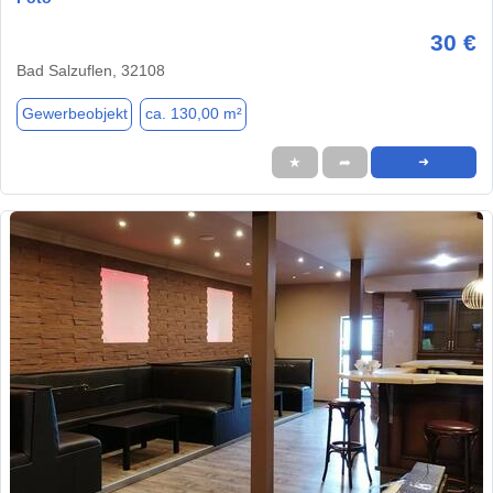
30 €
Bad Salzuflen, 32108
Gewerbeobjekt
ca. 130,00 m²
★
➦
➜