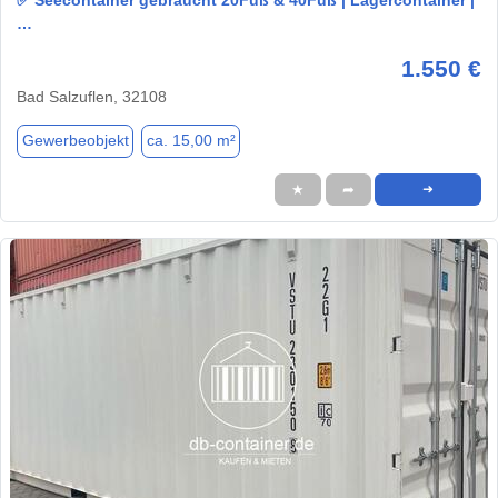
…
1.550 €
Bad Salzuflen, 32108
Gewerbeobjekt
ca. 15,00 m²
★
➦
➜