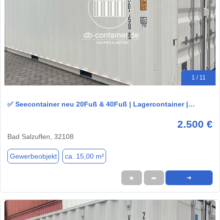
1 / 11
✅ Seecontainer neu 20Fuß & 40Fuß | Lagercontainer |…
2.500 €
Bad Salzuflen, 32108
Gewerbeobjekt
ca. 15,00 m²
★
➦
➜