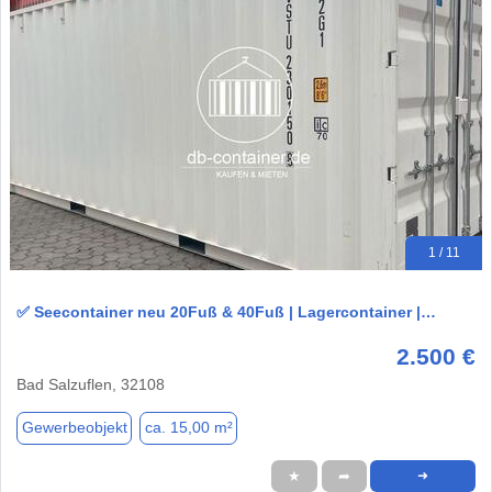
1 / 11
✅ Seecontainer neu 20Fuß & 40Fuß | Lagercontainer |…
2.500 €
Bad Salzuflen, 32108
Gewerbeobjekt
ca. 15,00 m²
★
➦
➜