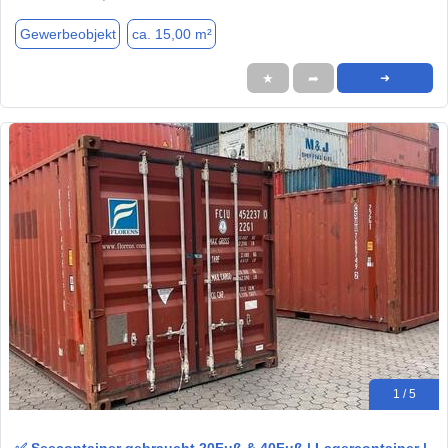
Gewerbeobjekt
ca. 15,00 m²
★
➦
➜
1 / 5
✅ Seecontainer gebraucht 20Fuß & 40Fuß | Lagercontainer |