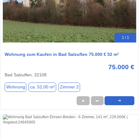
1 / 1
Wohnung zum Kaufen in Bad Salzuflen 75.000 € 52 m²
75.000 €
Bad Salzuflen, 32108
Wohnung
ca. 52,00 m²
Zimmer 2
★
➦
➜