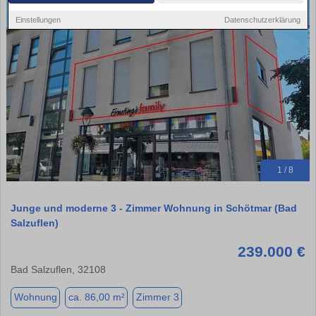
Einstellungen
Datenschutzerklärung
1 / 8
Junge und moderne 3 - Zimmer Wohnung in Schötmar (Bad
Salzuflen)
239.000 €
Bad Salzuflen, 32108
Wohnung
ca. 86,00 m²
Zimmer 3