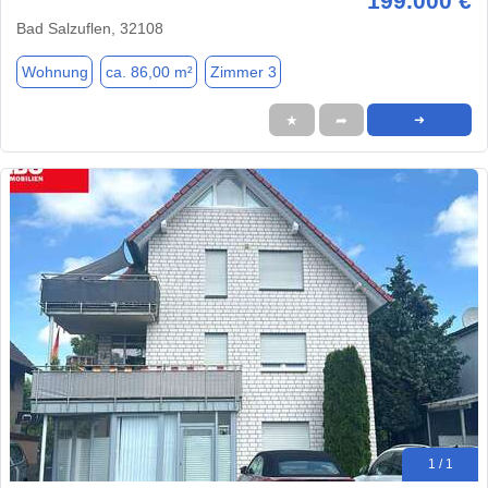
199.000 €
Bad Salzuflen, 32108
Wohnung
ca. 86,00 m²
Zimmer 3
★
➦
➜
1 / 1