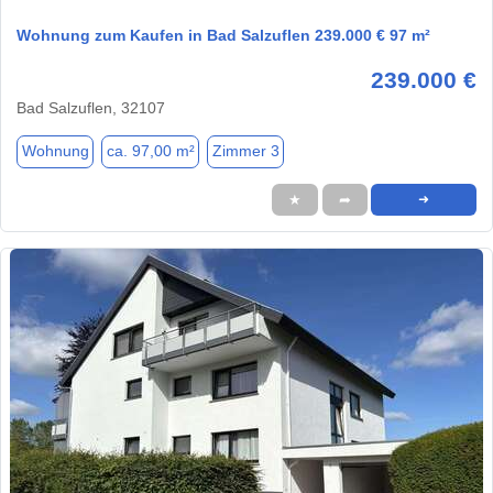
Wohnung zum Kaufen in Bad Salzuflen 239.000 € 97 m²
239.000 €
Bad Salzuflen, 32107
Wohnung
ca. 97,00 m²
Zimmer 3
★
➦
➜