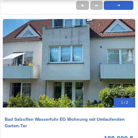
★
➦
➜
1 / 2
Bad Salzuflen Wasserfuhr EG Wohnung mit Umlaufenden
Garten-Ter