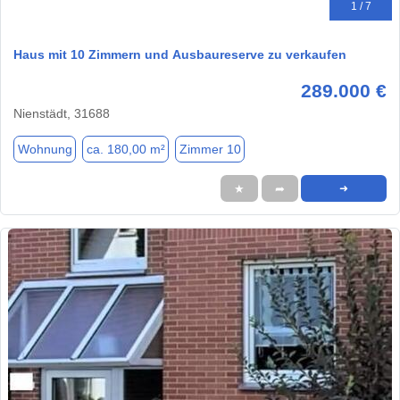
1 / 7
Haus mit 10 Zimmern und Ausbaureserve zu verkaufen
289.000 €
Nienstädt, 31688
Wohnung
ca. 180,00 m²
Zimmer 10
★
➦
➜