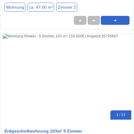
Wohnung
ca. 47,00 m²
Zimmer 2
★
➦
➜
1 / 13
Erdgeschoßwohnung 103m² 5 Zimmer