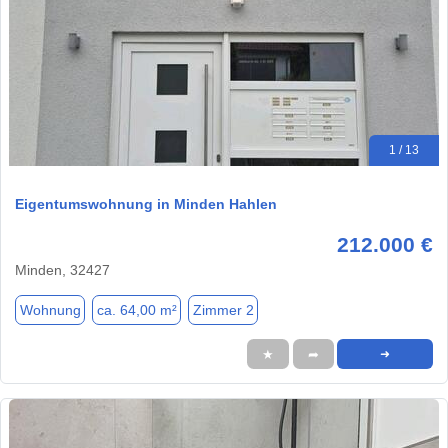
1 / 13
Eigentumswohnung in Minden Hahlen
212.000 €
Minden, 32427
Wohnung
ca. 64,00 m²
Zimmer 2
★
➦
➜