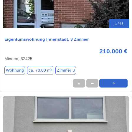
1 / 11
Eigentumswohnung Innenstadt, 3 Zimmer
210.000 €
Minden, 32425
Wohnung
ca. 78,00 m²
Zimmer 3
★
➦
➜