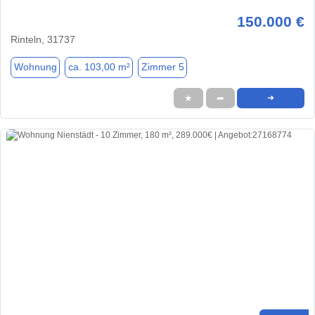
150.000 €
Rinteln, 31737
Wohnung
ca. 103,00 m²
Zimmer 5
★
➦
➜