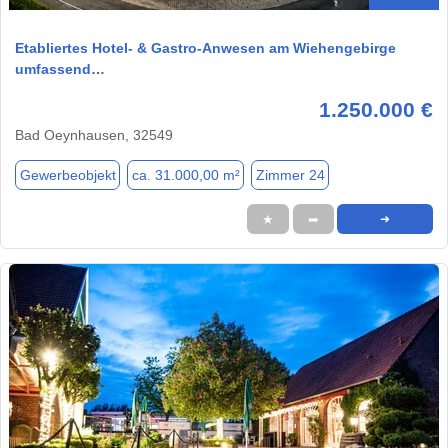
Etabliertes Hotel- & Gastro-Anwesen am Wiehengebirge
umfassend…
1.250.000 €
Bad Oeynhausen, 32549
Gewerbeobjekt
ca. 31.000,00 m²
Zimmer 24
★
➦
➜