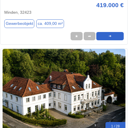
419.000 €
Minden, 32423
Gewerbeobjekt
ca. 409,00 m²
★
➦
➜
1 / 28