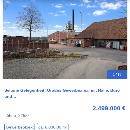
1 / 19
Seltene Gelegenheit: Großes Gewerbeareal mit Halle, Büro
und…
2.499.000 €
Löhne, 32584
Gewerbeobjekt
ca. 6.000,00 m²