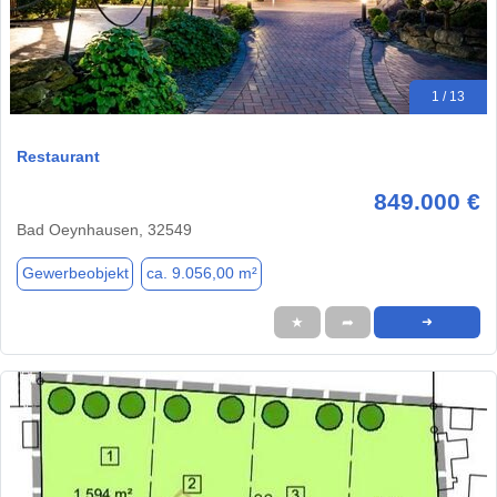
1 / 13
Restaurant
849.000 €
Bad Oeynhausen, 32549
Gewerbeobjekt
ca. 9.056,00 m²
★
➦
➜