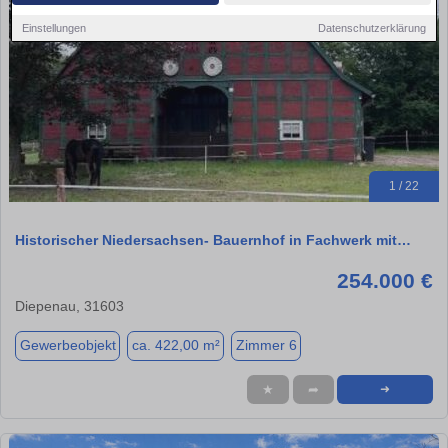
Einstellungen
Datenschutzerklärung
1 / 22
Historischer Niedersachsen- Bauernhof in Fachwerk mit…
254.000 €
Diepenau, 31603
Gewerbeobjekt
ca. 422,00 m²
Zimmer 6
★
➦
➜