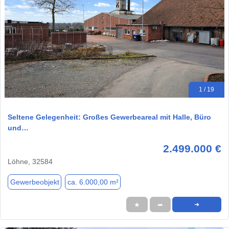
1 / 19
Seltene Gelegenheit: Großes Gewerbeareal mit Halle, Büro
und…
2.499.000 €
Löhne, 32584
Gewerbeobjekt
ca. 6.000,00 m²
★
➦
➜