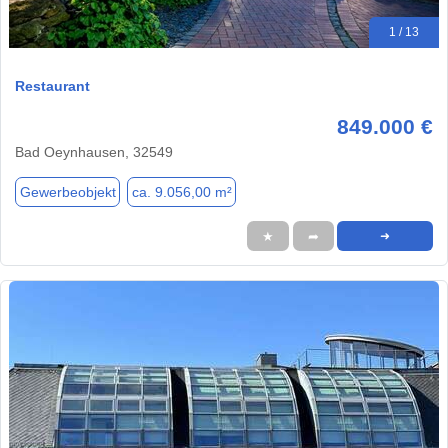
1 / 13
Restaurant
849.000 €
Bad Oeynhausen, 32549
Gewerbeobjekt
ca. 9.056,00 m²
★
➦
➜