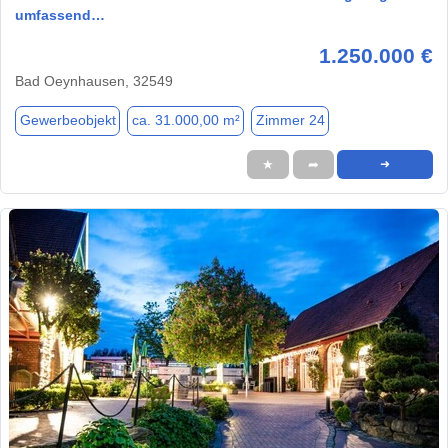
umfassend…
1.250.000 €
Bad Oeynhausen, 32549
Gewerbeobjekt
ca. 31.000,00 m²
Zimmer 24
★
➦
➜