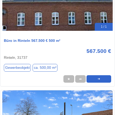
1 / 1
Büro in Rinteln 567.500 € 500 m²
567.500 €
Rinteln, 31737
Gewerbeobjekt
ca. 500,00 m²
★
➦
➜