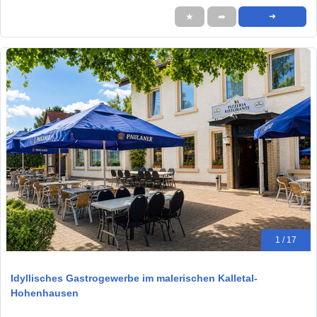
★
➦
➜
1 / 17
Idyllisches Gastrogewerbe im malerischen Kalletal-
Hohenhausen