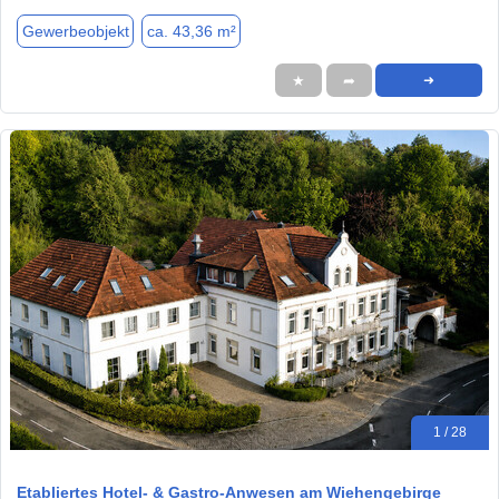
Gewerbeobjekt
ca. 43,36 m²
★
➦
➜
1 / 28
Etabliertes Hotel- & Gastro-Anwesen am Wiehengebirge