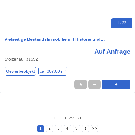
1 / 23
Vielseitige BestandsImmobilie mit Historie und…
Auf Anfrage
Stolzenau, 31592
Gewerbeobjekt
ca. 807,00 m²
★
➦
➜
1 - 10 von 71
1
2
3
4
5
❯
❯❯