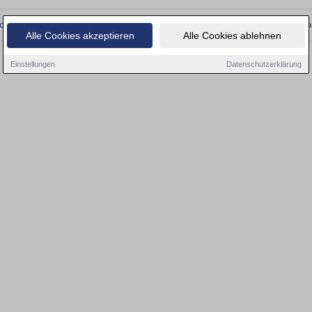
onnten wir derzeit keine passenden Objekte finden. Schauen Sie bald wieder vo
Alle Cookies akzeptieren
Alle Cookies ablehnen
Einstellungen
Datenschutzerklärung