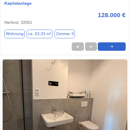
Kapitalanlage
128.000 €
Herford, 32051
Wohnung
ca. 63,33 m²
Zimmer 3
★
➦
➜