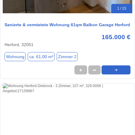
1 / 15
Sanierte & vermietete Wohnung 61qm Balkon Garage Herford
165.000 €
Herford, 32051
Wohnung
ca. 61,00 m²
Zimmer 2
★
➦
➜