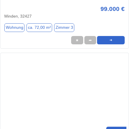
99.000 €
Minden, 32427
Wohnung
ca. 72,00 m²
Zimmer 3
★
➦
➜