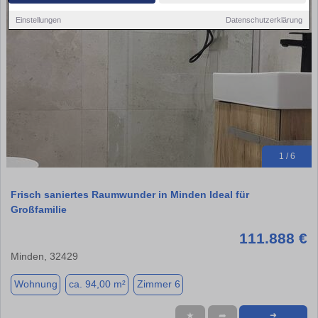
Einstellungen
Datenschutzerklärung
1 / 6
Frisch saniertes Raumwunder in Minden Ideal für
Großfamilie
111.888 €
Minden, 32429
Wohnung
ca. 94,00 m²
Zimmer 6
★
➦
➜