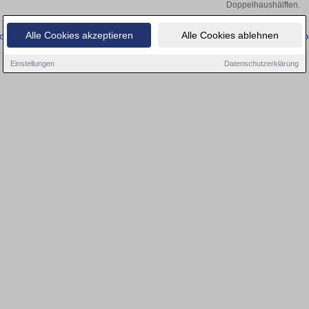
Doppelhaushälften.
Alle Cookies akzeptieren
Alle Cookies ablehnen
onnten wir derzeit keine passenden Objekte finden. Schauen Sie bald wieder vo
Einstellungen
Datenschutzerklärung