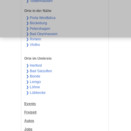
❯ Todtenhausen
Orte in der Nähe
❯ Porta Westfalica
❯ Bückeburg
❯ Petershagen
❯ Bad Oeynhausen
❯ Rinteln
❯ Vlotho
Orte im Umkreis
❯ Herford
❯ Bad Salzuflen
❯ Bünde
❯ Lemgo
❯ Löhne
❯ Lübbecke
Events
Freizeit
Autos
Jobs