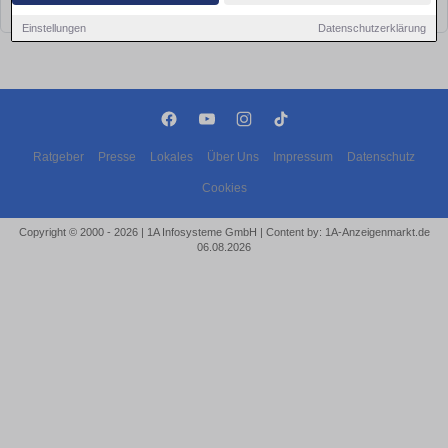
bald wieder vorbei!
Einstellungen
Datenschutzerklärung
Ratgeber
Presse
Lokales
Über Uns
Impressum
Datenschutz
Cookies
Copyright © 2000 - 2026 | 1A Infosysteme GmbH | Content by: 1A-Anzeigenmarkt.de
06.08.2026