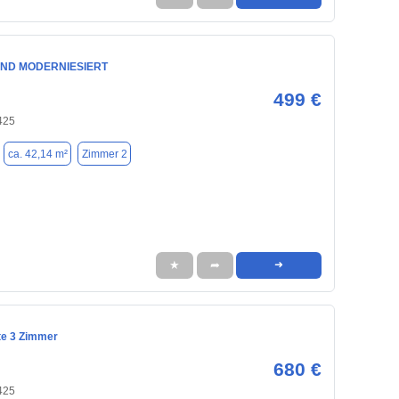
UND MODERNIESIERT
499 €
425
ca. 42,14 m²
Zimmer 2
★
➦
➜
te 3 Zimmer
680 €
425