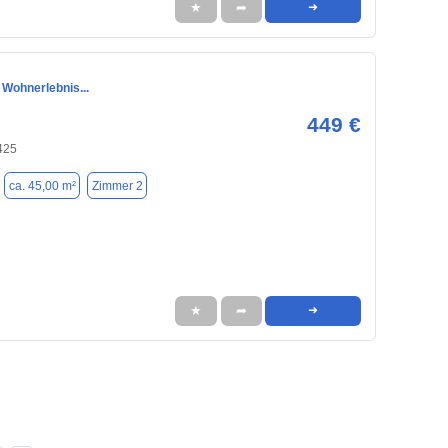
★
➦
➜
 Wohnerlebnis...
449 €
425
ca. 45,00 m²
Zimmer 2
★
➦
➜