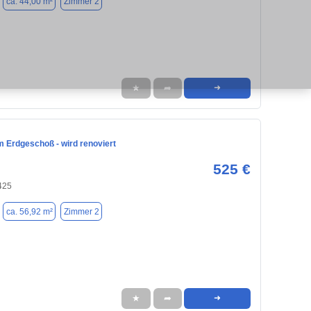
ca. 44,00 m²
Zimmer 2
★
➦
➜
m Erdgeschoß - wird renoviert
525 €
425
ca. 56,92 m²
Zimmer 2
★
➦
➜