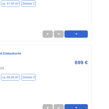
ca. 47,00 m²
Zimmer 2
★
➦
➜
it Einbauküche
699 €
425
ca. 66,00 m²
Zimmer 3
★
➦
➜