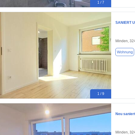
1 / 7
SANIERT 
Minden, 32
Wohnung
1 / 9
Neu sanier
Minden, 32