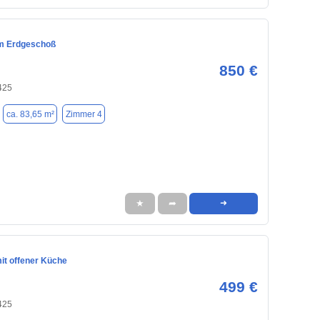
m Erdgeschoß
850 €
425
ca. 83,65 m²
Zimmer 4
★
➦
➜
it offener Küche
499 €
425