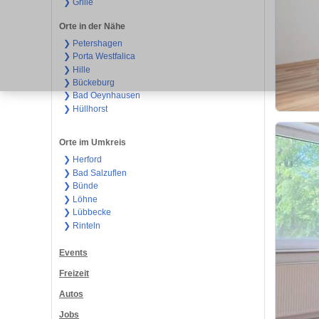
❯ Grille
Orte in der Nähe
❯ Petershagen
❯ Porta Westfalica
❯ Hille
❯ Bückeburg
❯ Bad Oeynhausen
❯ Hüllhorst
Orte im Umkreis
❯ Herford
❯ Bad Salzuflen
❯ Bünde
❯ Löhne
❯ Lübbecke
❯ Rinteln
Events
Freizeit
Autos
Jobs