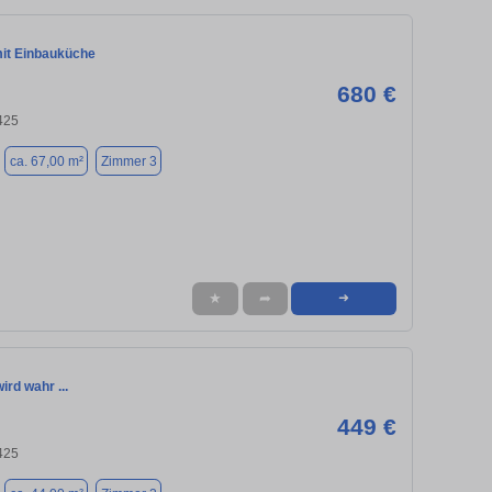
it Einbauküche
680 €
425
ca. 67,00 m²
Zimmer 3
★
➦
➜
ird wahr ...
449 €
425