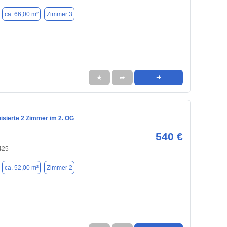
ca. 66,00 m²
Zimmer 3
★
➦
➜
isierte 2 Zimmer im 2. OG
540 €
425
ca. 52,00 m²
Zimmer 2