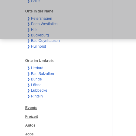
❯ Grille
Orte in der Nähe
❯ Petershagen
❯ Porta Westfalica
❯ Hille
❯ Bückeburg
❯ Bad Oeynhausen
❯ Hüllhorst
Orte im Umkreis
❯ Herford
❯ Bad Salzuflen
❯ Bünde
❯ Löhne
❯ Lübbecke
❯ Rinteln
Events
Freizeit
Autos
Jobs