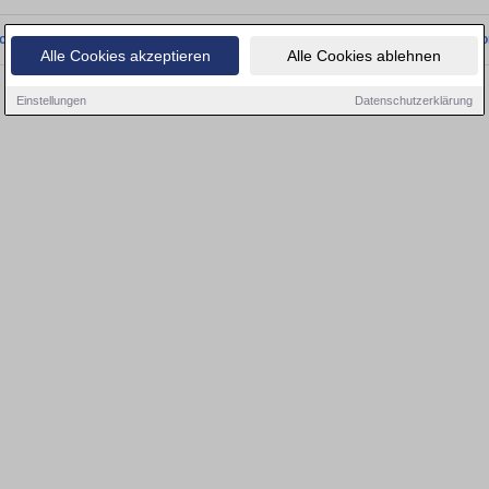
onnten wir derzeit keine passenden Objekte finden. Schauen Sie bald wieder vo
Alle Cookies akzeptieren
Alle Cookies ablehnen
Einstellungen
Datenschutzerklärung