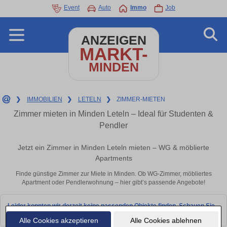
Event
Auto
Immo
Job
ANZEIGEN
MARKT-
MINDEN
❯
IMMOBILIEN
❯
LETELN
❯
ZIMMER-MIETEN
Zimmer mieten in Minden Leteln – Ideal für Studenten &
Pendler
Jetzt ein Zimmer in Minden Leteln mieten – WG & möblierte
Apartments
Finde günstige Zimmer zur Miete in Minden. Ob WG-Zimmer, möbliertes
Apartment oder Pendlerwohnung – hier gibt’s passende Angebote!
Leider konnten wir derzeit keine passenden Objekte finden. Schauen Sie
bald wieder vorbei!
Alle Cookies akzeptieren
Alle Cookies ablehnen