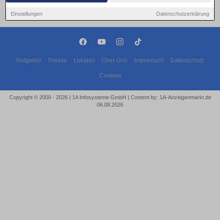
Einstellungen
Datenschutzerklärung
Ratgeber
Presse
Lokales
Über Uns
Impressum
Datenschutz
Cookies
Copyright © 2000 - 2026 | 1A Infosysteme GmbH | Content by: 1A-Anzeigenmarkt.de
06.08.2026