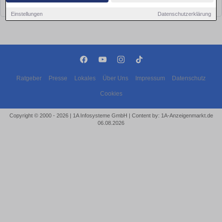
bald wieder vorbei!
Einstellungen
Datenschutzerklärung
Ratgeber
Presse
Lokales
Über Uns
Impressum
Datenschutz
Cookies
Copyright © 2000 - 2026 | 1A Infosysteme GmbH | Content by: 1A-Anzeigenmarkt.de
06.08.2026