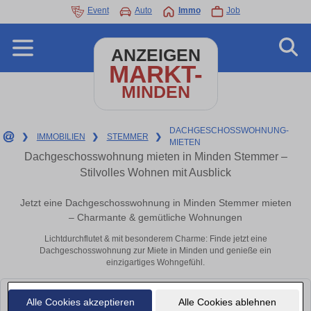
Event
Auto
Immo
Job
ANZEIGEN
MARKT-
MINDEN
DACHGESCHOSSWOHNUNG-
❯
IMMOBILIEN
❯
STEMMER
❯
MIETEN
Dachgeschosswohnung mieten in Minden Stemmer –
Stilvolles Wohnen mit Ausblick
Jetzt eine Dachgeschosswohnung in Minden Stemmer mieten
– Charmante & gemütliche Wohnungen
Lichtdurchflutet & mit besonderem Charme: Finde jetzt eine
Dachgeschosswohnung zur Miete in Minden und genieße ein
einzigartiges Wohngefühl.
Leider konnten wir derzeit keine passenden Objekte finden. Schauen Sie
Alle Cookies akzeptieren
Alle Cookies ablehnen
bald wieder vorbei!