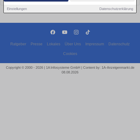
Einstellungen
Datenschutzerklärung
Ratgeber
Presse
Lokales
Über Uns
Impressum
Datenschutz
Cookies
Copyright © 2000 - 2026 | 1A Infosysteme GmbH | Content by: 1A-Anzeigenmarkt.de
08.08.2026