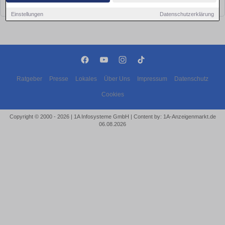
bald wieder vorbei!
Einstellungen
Datenschutzerklärung
Ratgeber
Presse
Lokales
Über Uns
Impressum
Datenschutz
Cookies
Copyright © 2000 - 2026 | 1A Infosysteme GmbH | Content by: 1A-Anzeigenmarkt.de
06.08.2026