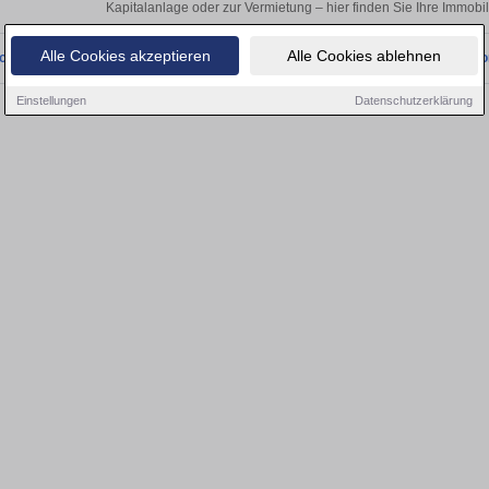
Kapitalanlage oder zur Vermietung – hier finden Sie Ihre Immobi
Alle Cookies akzeptieren
Alle Cookies ablehnen
onnten wir derzeit keine passenden Objekte finden. Schauen Sie bald wieder vo
Einstellungen
Datenschutzerklärung