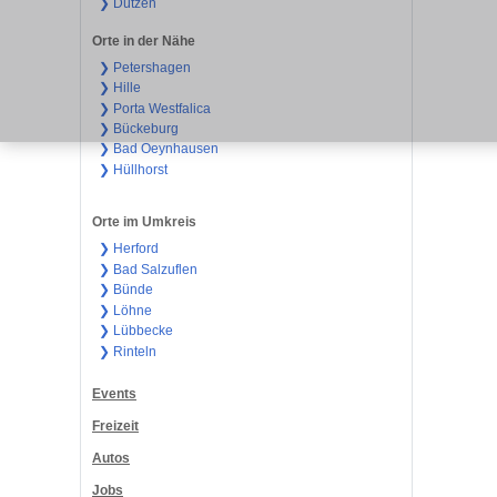
❯ Dützen
Orte in der Nähe
❯ Petershagen
❯ Hille
❯ Porta Westfalica
❯ Bückeburg
❯ Bad Oeynhausen
❯ Hüllhorst
Orte im Umkreis
❯ Herford
❯ Bad Salzuflen
❯ Bünde
❯ Löhne
❯ Lübbecke
❯ Rinteln
Events
Freizeit
Autos
Jobs