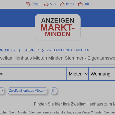
Event
Auto
Immo
Job
ANZEIGEN
MARKT-
MINDEN
MMOBILIEN
❯
STEMMER
❯
ZWEIFAMILIENHAUS-MIETEN
weifamilienhaus Mieten Minden Stemmer - Eigentumswoh
×
×
×
n
Zweifamilienhaus Mieten
8
Finden Sie hier Ihre Zweifamilienhaus zum
uchen Sie in Minden Stemmer eine Zweifamilienhaus zum Mieten? Finden Sie hie