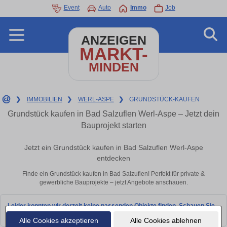
Event
Auto
Immo
Job
ANZEIGEN
MARKT-
MINDEN
❯
IMMOBILIEN
❯
WERL-ASPE
❯
GRUNDSTÜCK-KAUFEN
Grundstück kaufen in Bad Salzuflen Werl-Aspe – Jetzt dein
Bauprojekt starten
Jetzt ein Grundstück kaufen in Bad Salzuflen Werl-Aspe
entdecken
Finde ein Grundstück kaufen in Bad Salzuflen! Perfekt für private &
gewerbliche Bauprojekte – jetzt Angebote anschauen.
Leider konnten wir derzeit keine passenden Objekte finden. Schauen Sie
bald wieder vorbei!
Alle Cookies akzeptieren
Alle Cookies ablehnen