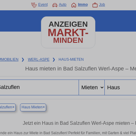
Event
Auto
Immo
Job
ANZEIGEN
MARKT-
MINDEN
MMOBILIEN
❯
WERL-ASPE
❯
HAUS-MIETEN
Haus mieten in Bad Salzuflen Werl-Aspe – M
×
×
lzuflen
Haus Mieten
Jetzt ein Haus in Bad Salzuflen Werl-Aspe mieten –
inde ein Haus zur Miete in Bad Salzuflen! Perfekt für Familien, mit Garten & viel P