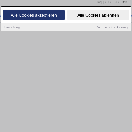
Doppelhaushälften.
Alle Cookies akzeptieren
Alle Cookies ablehnen
onnten wir derzeit keine passenden Objekte finden. Schauen Sie bald wieder vo
Einstellungen
Datenschutzerklärung