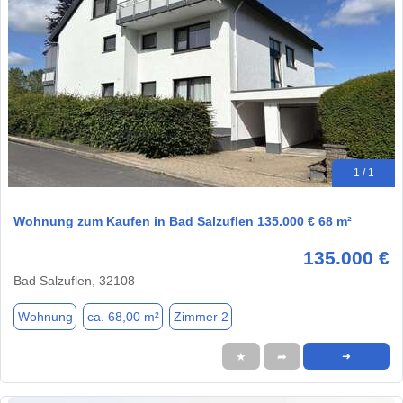
1 / 1
Wohnung zum Kaufen in Bad Salzuflen 135.000 € 68 m²
135.000 €
Bad Salzuflen, 32108
Wohnung
ca. 68,00 m²
Zimmer 2
★
➦
➜