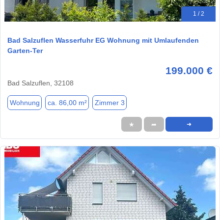
1 / 2
Bad Salzuflen Wasserfuhr EG Wohnung mit Umlaufenden
Garten-Ter
199.000 €
Bad Salzuflen, 32108
Wohnung
ca. 86,00 m²
Zimmer 3
★
➦
➜