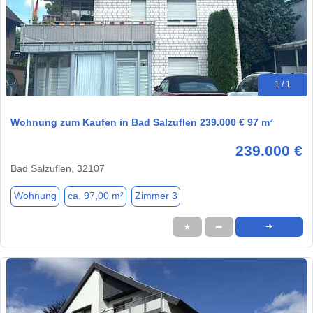
1 / 1
Wohnung zum Kaufen in Bad Salzuflen 239.000 € 97 m²
239.000 €
Bad Salzuflen, 32107
Wohnung
ca. 97,00 m²
Zimmer 3
★
➦
➜