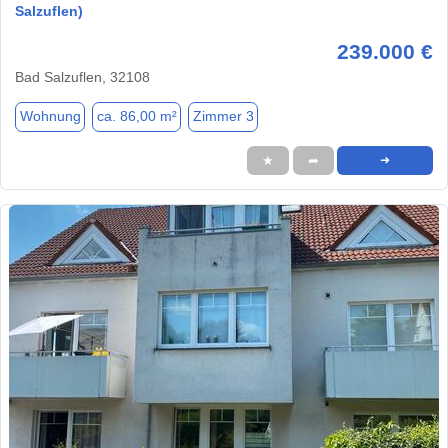
Salzuflen)
239.000 €
Bad Salzuflen, 32108
Wohnung
ca. 86,00 m²
Zimmer 3
★
➦
➜