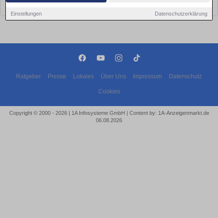
bald wieder vorbei!
Einstellungen
Datenschutzerklärung
Ratgeber
Presse
Lokales
Über Uns
Impressum
Datenschutz
Cookies
Copyright © 2000 - 2026 | 1A Infosysteme GmbH | Content by: 1A-Anzeigenmarkt.de
06.08.2026