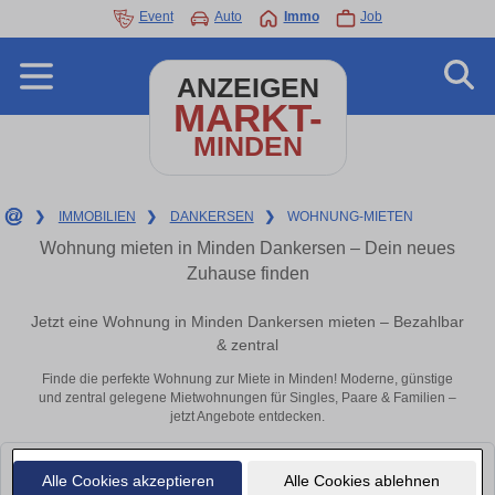
Event
Auto
Immo
Job
ANZEIGEN
MARKT-
MINDEN
❯
IMMOBILIEN
❯
DANKERSEN
❯
WOHNUNG-MIETEN
Wohnung mieten in Minden Dankersen – Dein neues
Zuhause finden
Jetzt eine Wohnung in Minden Dankersen mieten – Bezahlbar
& zentral
Finde die perfekte Wohnung zur Miete in Minden! Moderne, günstige
und zentral gelegene Mietwohnungen für Singles, Paare & Familien –
jetzt Angebote entdecken.
Leider konnten wir derzeit keine passenden Objekte finden. Schauen Sie
Alle Cookies akzeptieren
Alle Cookies ablehnen
bald wieder vorbei!