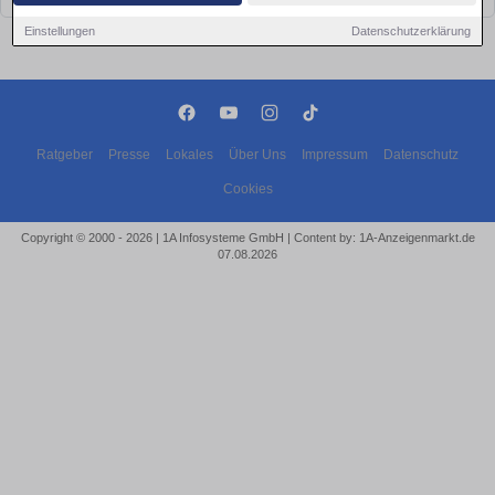
Einstellungen
Datenschutzerklärung
Ratgeber
Presse
Lokales
Über Uns
Impressum
Datenschutz
Cookies
Copyright © 2000 - 2026 | 1A Infosysteme GmbH | Content by: 1A-Anzeigenmarkt.de
07.08.2026