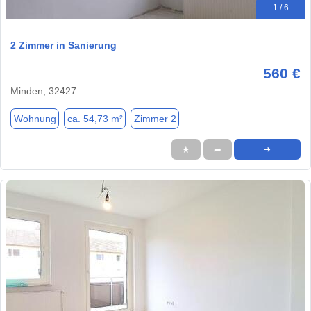
1 / 6
2 Zimmer in Sanierung
560 €
Minden, 32427
Wohnung
ca. 54,73 m²
Zimmer 2
★
➦
➜