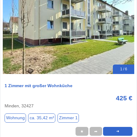
1 / 6
1 Zimmer mit großer Wohnküche
425 €
Minden, 32427
Wohnung
ca. 35,42 m²
Zimmer 1
★
➦
➜