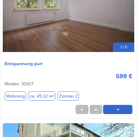
1 / 6
Entspannung pur!
599 €
Minden, 32427
Wohnung
ca. 49,12 m²
Zimmer 2
★
➦
➜