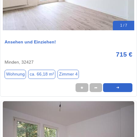
1 / 7
Ansehen und Einziehen!
715 €
Minden, 32427
Wohnung
ca. 66,18 m²
Zimmer 4
★
➦
➜