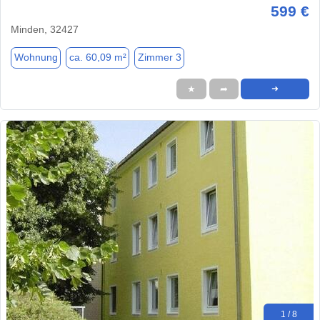
599 €
Minden, 32427
Wohnung
ca. 60,09 m²
Zimmer 3
★
➦
➜
1 / 8