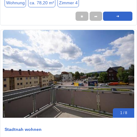
Wohnung
ca. 78,20 m²
Zimmer 4
★
➦
➜
1 / 8
Stadtnah wohnen