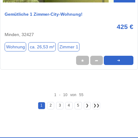
Gemütliche 1 Zimmer-City-Wohnung!
425 €
Minden, 32427
Wohnung
ca. 26,53 m²
Zimmer 1
★
➦
➜
1 - 10 von 55
1
2
3
4
5
❯
❯❯