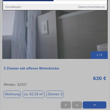
Einstellungen
Datenschutzerklärung
1 / 9
3 Zimmer mit offener Wohnküche
630 €
Minden, 32427
Wohnung
ca. 62,33 m²
Zimmer 3
★
➦
➜