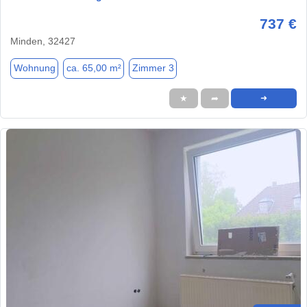
737 €
Minden, 32427
Wohnung
ca. 65,00 m²
Zimmer 3
★
➦
➜