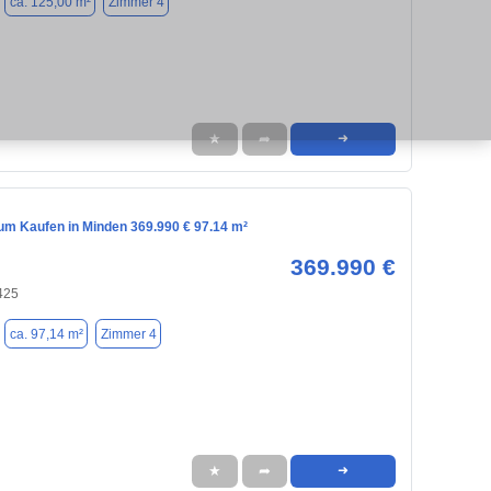
ca. 125,00 m²
Zimmer 4
★
➦
➜
m Kaufen in Minden 369.990 € 97.14 m²
369.990 €
425
ca. 97,14 m²
Zimmer 4
★
➦
➜