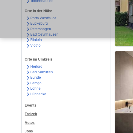
❯ Todtenhausen
Orte in der Nähe
❯ Porta Westfalica
❯ Bückeburg
❯ Petershagen
❯ Bad Oeynhausen
❯ Rinteln
❯ Vlotho
Orte im Umkreis
❯ Herford
❯ Bad Salzuflen
❯ Bünde
❯ Lemgo
❯ Löhne
❯ Lübbecke
Events
Freizeit
Autos
Jobs