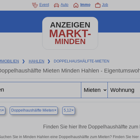
Event
Auto
Immo
Job
ANZEIGEN
MARKT-
MINDEN
MMOBILIEN
❯
HAHLEN
❯
DOPPELHAUSHÄLFTE-MIETEN
Doppelhaushälfte Mieten Minden Hahlen - Eigentumswohn
×
×
×
n
Doppelhaushälfte Mieten
5,12
Finden Sie hier Ihre Doppelhaushälfte zum
Suchen Sie in Minden Hahlen eine Doppelhaushälfte zum Mieten? Finden Sie hier