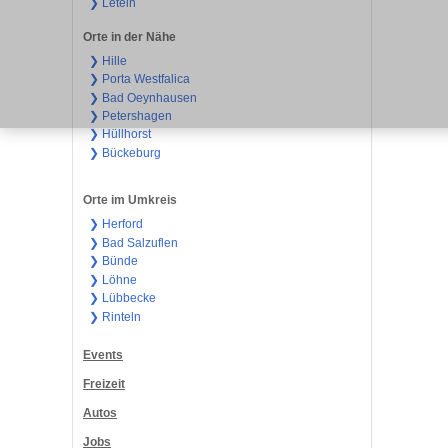
❯ Leteln
Orte in der Nähe
❯ Hille
❯ Porta Westfalica
❯ Bad Oeynhausen
❯ Petershagen
❯ Hüllhorst
❯ Bückeburg
Orte im Umkreis
❯ Herford
❯ Bad Salzuflen
❯ Bünde
❯ Löhne
❯ Lübbecke
❯ Rinteln
Events
Freizeit
Autos
Jobs