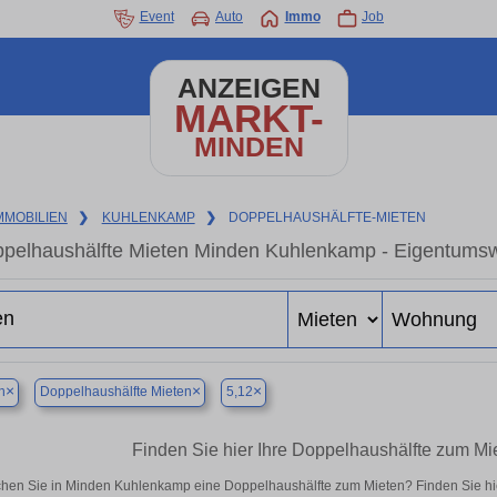
Event
Auto
Immo
Job
ANZEIGEN
MARKT-
MINDEN
MMOBILIEN
❯
KUHLENKAMP
❯
DOPPELHAUSHÄLFTE-MIETEN
pelhaushälfte Mieten Minden Kuhlenkamp - Eigentumswo
×
×
×
n
Doppelhaushälfte Mieten
5,12
Finden Sie hier Ihre Doppelhaushälfte zum M
hen Sie in Minden Kuhlenkamp eine Doppelhaushälfte zum Mieten? Finden Sie hi