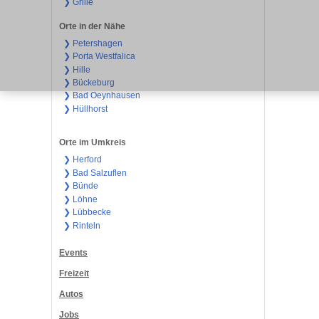
❯ Grille
Orte in der Nähe
❯ Petershagen
❯ Porta Westfalica
❯ Hille
❯ Bückeburg
❯ Bad Oeynhausen
❯ Hüllhorst
Orte im Umkreis
❯ Herford
❯ Bad Salzuflen
❯ Bünde
❯ Löhne
❯ Lübbecke
❯ Rinteln
Events
Freizeit
Autos
Jobs