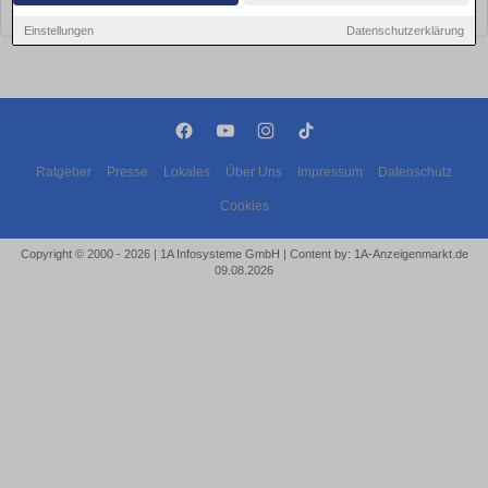
bald wieder vorbei!
Einstellungen
Datenschutzerklärung
Ratgeber
Presse
Lokales
Über Uns
Impressum
Datenschutz
Cookies
Copyright © 2000 - 2026 | 1A Infosysteme GmbH | Content by: 1A-Anzeigenmarkt.de
09.08.2026