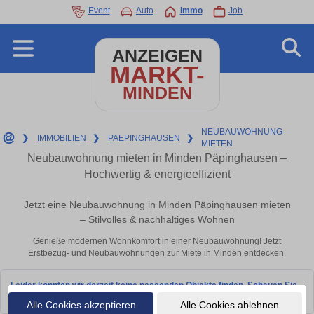
Event
Auto
Immo
Job
ANZEIGEN
MARKT-
MINDEN
NEUBAUWOHNUNG-
❯
IMMOBILIEN
❯
PAEPINGHAUSEN
❯
MIETEN
Neubauwohnung mieten in Minden Päpinghausen –
Hochwertig & energieeffizient
Jetzt eine Neubauwohnung in Minden Päpinghausen mieten
– Stilvolles & nachhaltiges Wohnen
Genieße modernen Wohnkomfort in einer Neubauwohnung! Jetzt
Erstbezug- und Neubauwohnungen zur Miete in Minden entdecken.
Leider konnten wir derzeit keine passenden Objekte finden. Schauen Sie
bald wieder vorbei!
Alle Cookies akzeptieren
Alle Cookies ablehnen