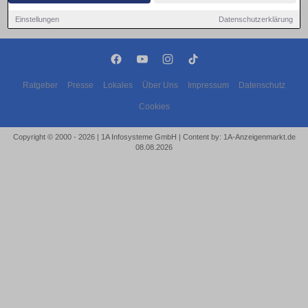
Einstellungen
Datenschutzerklärung
Ratgeber
Presse
Lokales
Über Uns
Impressum
Datenschutz
Cookies
Copyright © 2000 - 2026 | 1A Infosysteme GmbH | Content by: 1A-Anzeigenmarkt.de
08.08.2026