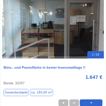
1 / 19
Büro,- und Praxisfläche in bester Innenstadtlage !!
1.647 €
Bünde, 32257
Gewerbeobjekt
ca. 183,00 m²
★
➦
➜