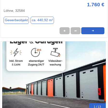
1.760 €
Löhne, 32584
Gewerbeobjekt
ca. 440,92 m²
★
➦
➜
1 / 13