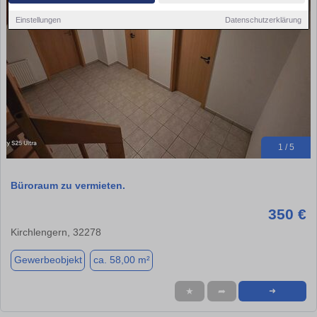
Einstellungen
Datenschutzerklärung
1 / 5
Büroraum zu vermieten.
350 €
Kirchlengern, 32278
Gewerbeobjekt
ca. 58,00 m²
★
➦
➜