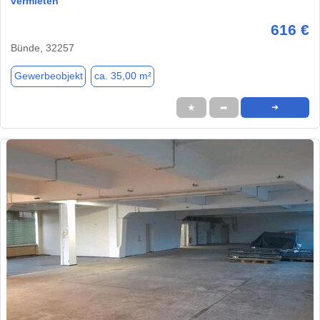
vermieten
616 €
Bünde, 32257
Gewerbeobjekt
ca. 35,00 m²
★
➦
➜