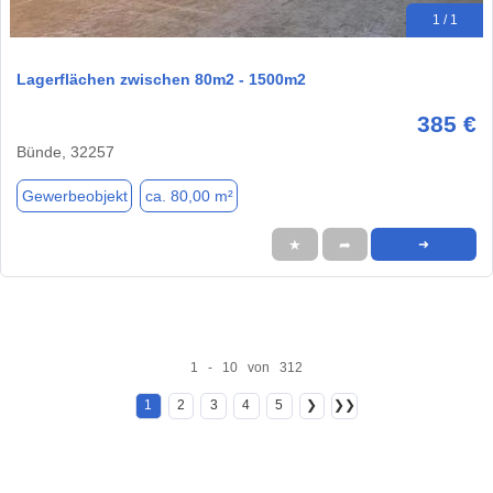
1 / 1
Lagerflächen zwischen 80m2 - 1500m2
385 €
Bünde, 32257
Gewerbeobjekt
ca. 80,00 m²
★
➦
➜
1 - 10 von 312
1
2
3
4
5
❯
❯❯