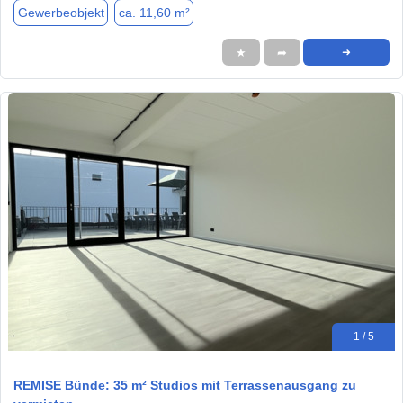
Gewerbeobjekt
ca. 11,60 m²
★
➦
➜
1 / 5
REMISE Bünde: 35 m² Studios mit Terrassenausgang zu