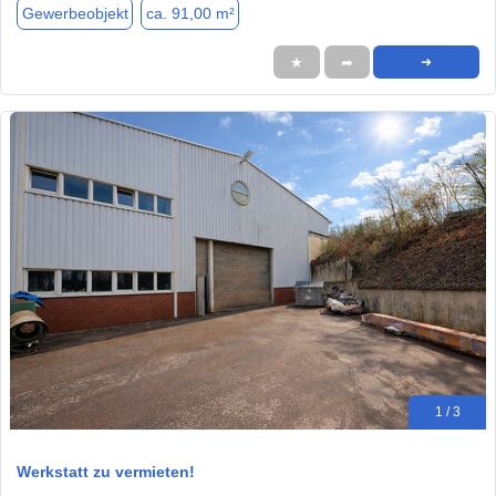
Gewerbeobjekt
ca. 91,00 m²
★
➦
➜
1 / 3
Werkstatt zu vermieten!