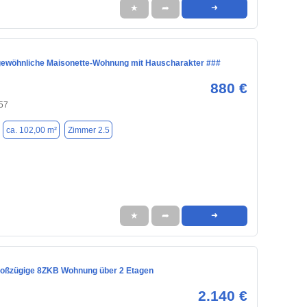
★
➦
➜
ewöhnliche Maisonette-Wohnung mit Hauscharakter ###
880 €
57
ca. 102,00 m²
Zimmer 2.5
★
➦
➜
oßzügige 8ZKB Wohnung über 2 Etagen
2.140 €