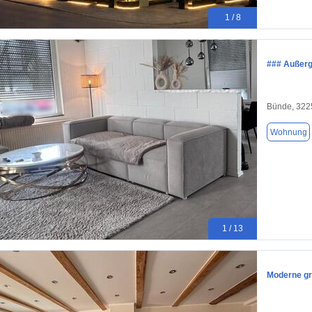
1 / 8
### Außerg
Bünde, 322
Wohnung
1 / 13
Moderne gr