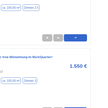
ca. 100,00 m²
Zimmer 2.5
★
➦
➜
: freie Mietwohnung im MarktQuartier!
1.550 €
57
ca. 105,00 m²
Zimmer 3