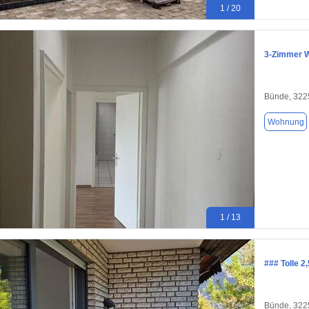
1 / 20
3-Zimmer W
Bünde, 322
Wohnung
1 / 13
### Tolle 
Bünde, 322