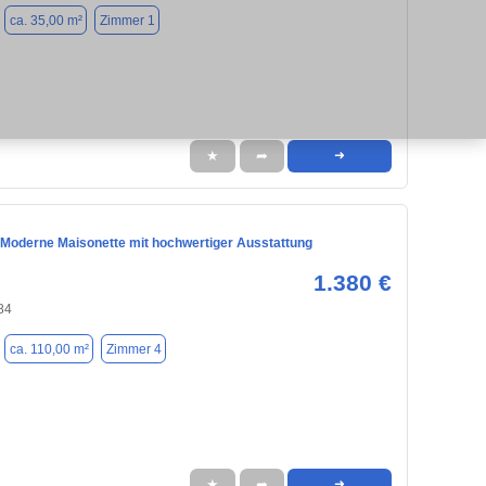
ca. 35,00 m²
Zimmer 1
★
➦
➜
 Moderne Maisonette mit hochwertiger Ausstattung
1.380 €
84
ca. 110,00 m²
Zimmer 4
★
➦
➜