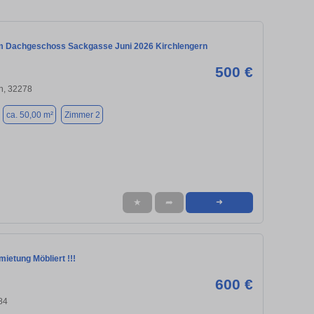
 Dachgeschoss Sackgasse Juni 2026 Kirchlengern
500 €
n, 32278
ca. 50,00 m²
Zimmer 2
★
➦
➜
ietung Möbliert !!!
600 €
84