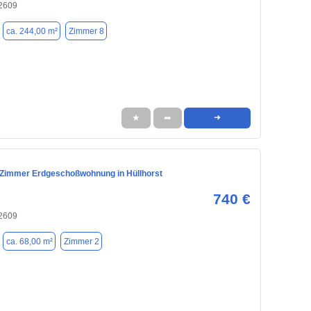
32609
ca. 244,00 m²
Zimmer 8
★
➦
➜
Zimmer Erdgeschoßwohnung in Hüllhorst
740 €
32609
ca. 68,00 m²
Zimmer 2