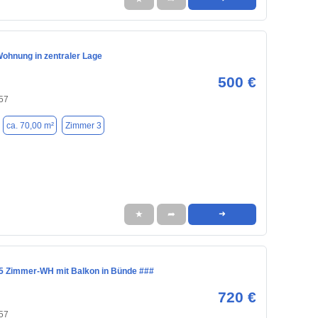
ohnung in zentraler Lage
500 €
57
ca. 70,00 m²
Zimmer 3
★
➦
➜
2,5 Zimmer-WH mit Balkon in Bünde ###
720 €
57