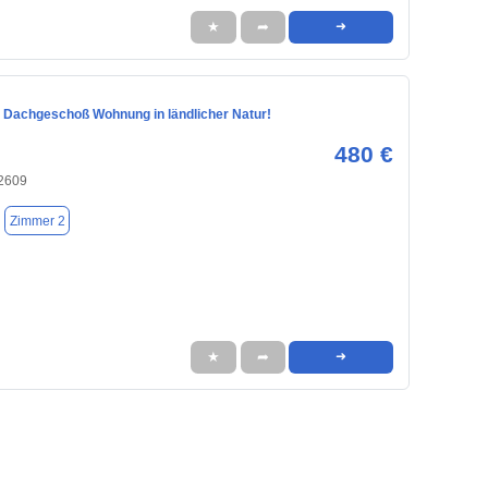
★
➦
➜
 Dachgeschoß Wohnung in ländlicher Natur!
480 €
32609
Zimmer 2
★
➦
➜